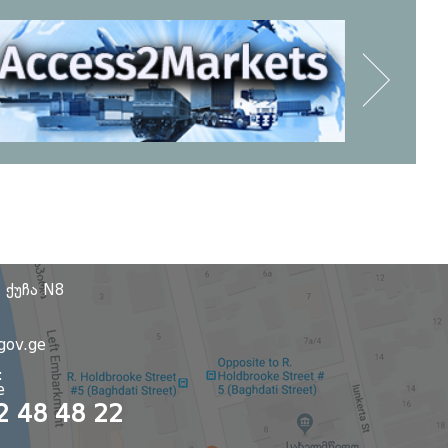
 ქუჩა N8
8
gov.ge
:
e
2 48 48 22