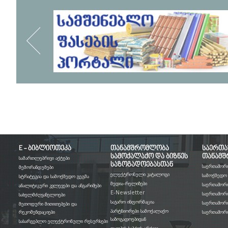
E - ბიბლიოთეკა
თანამშრომლობა
საერთ
სამოქალაქო და ბიზნეს
თანამ
სამართლებრივი აქტები
საზოგადოებასთან
საერთაშორ
მემორანდუმები
ელექტრონული კატალოგი
სამოქმედო 
სტრატეგია და სამოქმედო გეგმა
მედია-რელიზები
საერთაშორი
ანალიტიკური კვლევები და ანგარიშები
E-Newsletter
საერთაშორი
სახელმძღვანელოები
საჯარო ინფორმაცია
საერთაშორ
მეთოდური მითითებები და
პარტნიორები სამოქალაქო
რეკომენდაციები
საერთაშორი
საზოგადოებიდან
სასარგებლო ელექტრონული რესურსები